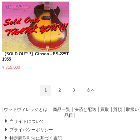
【SOLD OUT!!!】Gibson - ES-225T
1955
¥ 715,000
1
2
3
次へ
│
ウッドヴィレッジとは
│
商品一覧
│
決済と配送
│
買取
│
質預
│
取扱い
品目
│
当サイトについて
プライバシーポリシー
特定商取引法に基づく表記