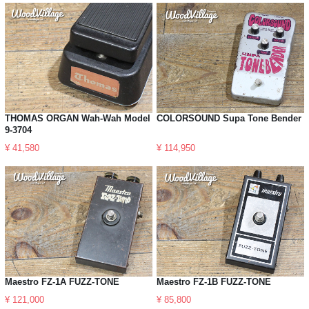
THOMAS ORGAN Wah-Wah Model
COLORSOUND Supa Tone Bender
9-3704
¥ 41,580
¥ 114,950
Maestro FZ-1A FUZZ-TONE
Maestro FZ-1B FUZZ-TONE
¥ 121,000
¥ 85,800