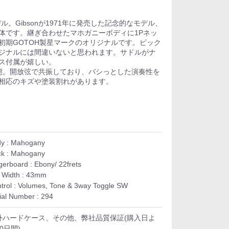
ル。Gibsonが1971年に発売した記念的なモデル、
体です。継ぎ合わせたマホガニーボディに1Pネッ
初期GOTOH製星マークのオリジナルです。ピック
ジナルには間違いないと思われます。サドルがナ
ス付属が嬉しい。
態。開放弦で共振しており、バシっとした演奏性を
相応のキズや塗装割れがあります。
y : Mahogany
k : Mahogany
gerboard : Ebony/ 22frets
 Width : 43mm
trol : Volumes, Tone & 3way Toggle SW
ial Number : 294
外ハードケース、その他、弊社品質保証(購入日よ
0日間)