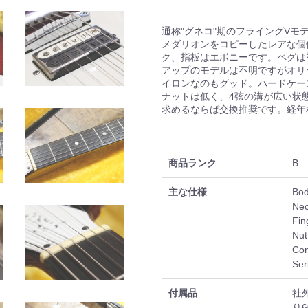
通称"グネコ"期のフライングVモデ
メダリオンをコピーしたレアな個
ク、指板はエボニーです。ペグは
アップのモデルは不明ですがオリ
イロンなのもグッド。ハードケー
ナットは低く、4弦の溝が広い状
求めるならば交換推奨です。経年
商品ランク
B
主な仕様
Bod
Nec
Fin
Nut
Con
Ser
付属品
社
り6