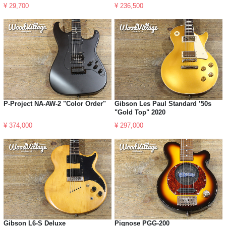
¥ 29,700
¥ 236,500
P-Project NA-AW-2 "Color Order"
Gibson Les Paul Standard ’50s
"Gold Top" 2020
¥ 374,000
¥ 297,000
Gibson L6-S Deluxe
Pignose PGG-200