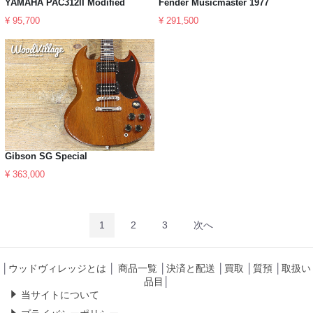
YAMAHA PAC312II Modified
Fender Musicmaster 1977
¥ 95,700
¥ 291,500
Gibson SG Special
¥ 363,000
1
2
3
次へ
│
ウッドヴィレッジとは
│
商品一覧
│
決済と配送
│
買取
│
質預
│
取扱い
品目
│
当サイトについて