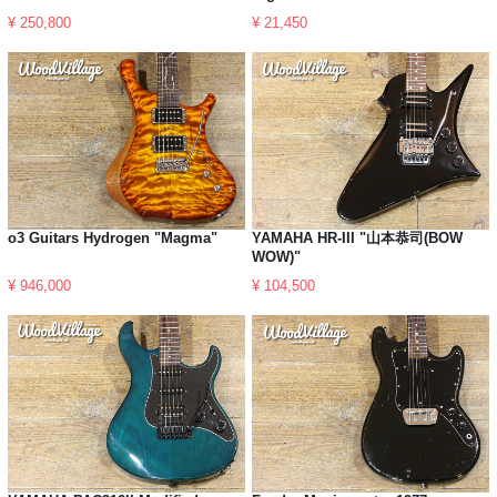
¥ 250,800
¥ 21,450
o3 Guitars Hydrogen "Magma"
YAMAHA HR-III "山本恭司(BOW
WOW)"
¥ 946,000
¥ 104,500