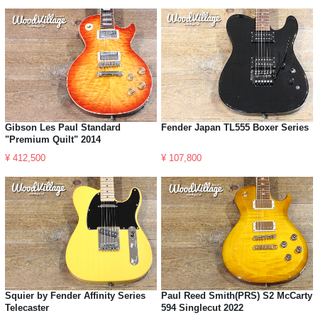
Gibson Les Paul Standard
Fender Japan TL555 Boxer Series
"Premium Quilt" 2014
¥ 412,500
¥ 107,800
Squier by Fender Affinity Series
Paul Reed Smith(PRS) S2 McCarty
Telecaster
594 Singlecut 2022