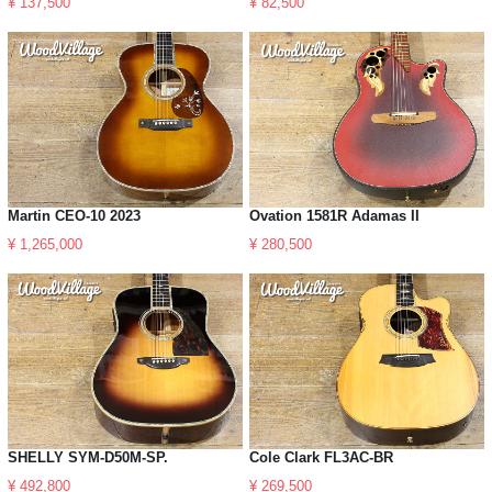
¥ 137,500
¥ 82,500
Martin CEO-10 2023
Ovation 1581R Adamas II
¥ 1,265,000
¥ 280,500
SHELLY SYM-D50M-SP.
Cole Clark FL3AC-BR
¥ 492,800
¥ 269,500