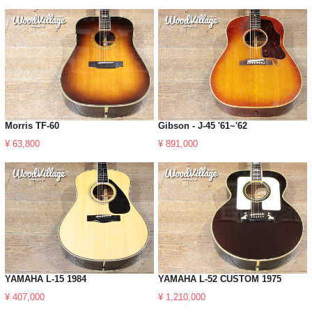
Morris TF-60
Gibson - J-45 '61~'62
¥ 63,800
¥ 891,000
YAMAHA L-15 1984
YAMAHA L-52 CUSTOM 1975
¥ 407,000
¥ 1,210,000