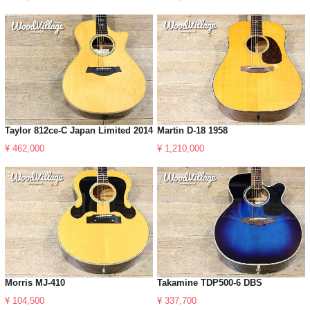
Taylor 812ce-C Japan Limited 2014
Martin D-18 1958
¥ 462,000
¥ 1,210,000
Morris MJ-410
Takamine TDP500-6 DBS
¥ 104,500
¥ 337,700