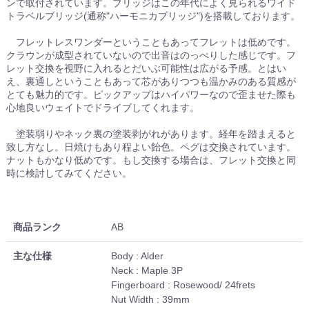
ンで取付されています。ブリッジはこの年代によく見られるワイド
トラベルブリッジ(通称"ハーモニカブリッジ")を搭載しております。
フレットレスワンダーということもあってフレットは低めです。
クラウンが成型されていないので出音はのっぺりした感じです。フ
レット交換を視野に入れるとだいぶ可能性は広がる予感。とはい
え、裏通しということもあって芯がありつつも温かみのある質感が
とても魅力的です。ピックアップはハイパワーなので歪ませた際も
心地良いウェイトでドライブしてくれます。
塗装弱りやネック裏の塗装剥がれがあります。経年を踏まえると
致し方なし。日焼けもあり程よい飴色。ペグは交換されています。
ナットもかなり低めです。もし交換する場合は、フレット交換と同
時に検討してみてください。
商品ランク
AB
主な仕様
Body : Alder
Neck : Maple 3P
Fingerboard : Rosewood/ 24frets
Nut Width : 39mm