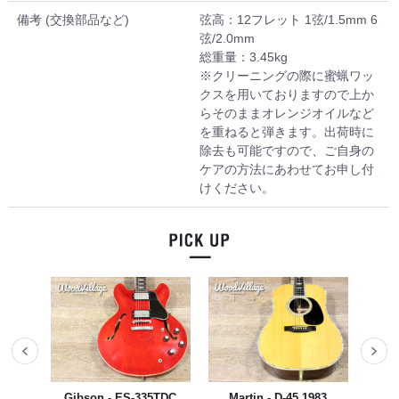
備考 (交換部品など)
弦高：12フレット 1弦/1.5mm 6
弦/2.0mm
総重量：3.45kg
※クリーニングの際に蜜蝋ワッ
クスを用いておりますので上か
らそのままオレンジオイルなど
を重ねると弾きます。出荷時に
除去も可能ですので、ご自身の
ケアの方法にあわせてお申し付
けください。
023
Gibson - ES-335TDC
Martin - D-45 1983
YAM