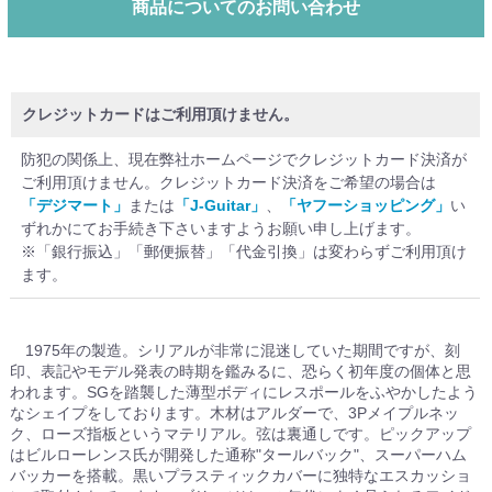
商品についてのお問い合わせ
クレジットカードはご利用頂けません。
防犯の関係上、現在弊社ホームページでクレジットカード決済が
ご利用頂けません。クレジットカード決済をご希望の場合は
「デジマート」
または
「J-Guitar」
、
「ヤフーショッピング」
い
ずれかにてお手続き下さいますようお願い申し上げます。
※「銀行振込」「郵便振替」「代金引換」は変わらずご利用頂け
ます。
1975年の製造。シリアルが非常に混迷していた期間ですが、刻
印、表記やモデル発表の時期を鑑みるに、恐らく初年度の個体と思
われます。SGを踏襲した薄型ボディにレスポールをふやかしたよう
なシェイプをしております。木材はアルダーで、3Pメイプルネッ
ク、ローズ指板というマテリアル。弦は裏通しです。ピックアップ
はビルローレンス氏が開発した通称"タールバック"、スーパーハム
バッカーを搭載。黒いプラスティックカバーに独特なエスカッショ