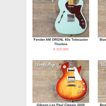
Fender AM ORGNL 60s Telecaster
Biz
Thinline
¥ 319,000
Gibson Les Paul Classic 2020
Boo