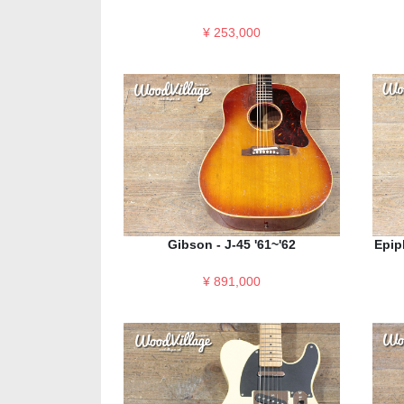
¥ 253,000
Gibson - J-45 '61~'62
Epip
¥ 891,000