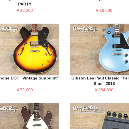
PARTY
¥ 13,200
¥ 19,800
hone DOT "Vintage Sunburst"
Gibson Les Paul Classic "Pe
Blue" 2018
¥ 72,600
¥ 284,900