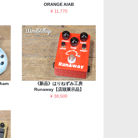
ORANGE AIAB
¥ 11,770
lham
《新品》はりねずみ工房
Runaway【店頭展示品】
¥ 38,500