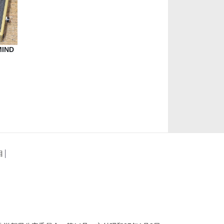
MIND
目
│