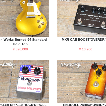
en Works Burned 54 Standard
MXR CAE BOOST/OVERDRI
Gold Top
¥ 528,000
¥ 13,200
t-Leg RRP-1.0 ROCK'N ROLL
ENDROLL .yellow OverDri