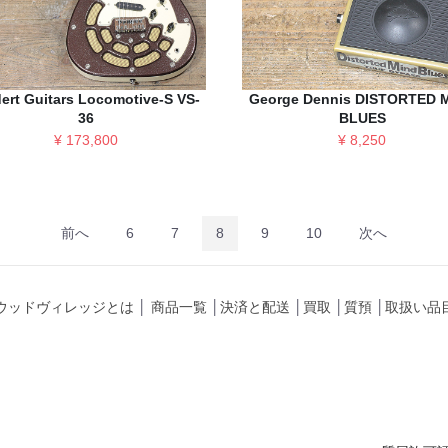
ert Guitars Locomotive-S VS-
George Dennis DISTORTED 
36
BLUES
¥ 173,800
¥ 8,250
前へ
6
7
8
9
10
次へ
ウッドヴィレッジとは
│
商品一覧
│
決済と配送
│
買取
│
質預
│
取扱い品