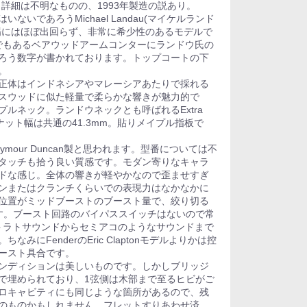
」です。詳細は不明なものの、1993年製造の説あり。
いであろうMichael Landau(マイケルランド
場にはほぼ出回らず、非常に希少性のあるモデルで
ひとつでもあるベアウッドアームコンターにランドウ氏の
ろう数字が書かれております。トップコートの下
。
正体はインドネシアやマレーシアあたりで採れる
スウッドに似た軽量で柔らかな響きが魅力的で
ルネック。ランドウネックとも呼ばれるExtra
です。ナット幅は共通の41.3mm。貼りメイプル指板で
mour Duncan製と思われます。型番については不
タッチも拾う良い質感です。モダン寄りなキャラ
ドな感じ。全体の響きが軽やかなので歪ませすぎ
ンまたはクランチくらいでの表現力はなかなかに
位置がミッドブーストのブースト量で、絞り切る
す。ブースト回路のバイパススイッチはないので常
トラトサウンドからセミアコのようなサウンドまで
みにFenderのEric Claptonモデルよりかは控
ースト具合です。
ンディションは美しいものです。しかしブリッジ
で埋められており、1弦側は木部まで至るヒビがご
ロキャビティにも同じような箇所があるので、残
のものかもしれません。フレットすりあわせ済