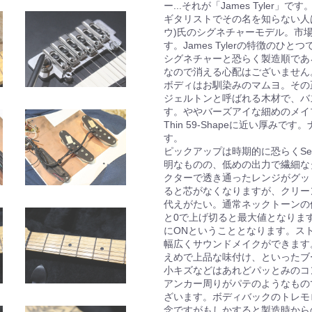
ー...それが「James Tyler
ギタリストでその名を知らない人はいな
ウ)氏のシグネチャーモデル。市
す。James Tylerの特徴の
シグネチャーと恐らく製造順であ
なので消える心配はございません
ボディはお馴染みのマムヨ。その
ジェルトンと呼ばれる木材で、バ
す。ややバーズアイな細めのメイプ
Thin 59-Shapeに近い厚み
す。
ピックアップは時期的に恐らくSey
明なものの、低めの出力で繊細な
クターで透き通ったレンジがグッ
ると芯がなくなりますが、クリー
代えがたい。通常ネックトーンの
と0で上げ切ると最大値となりま
にONということとなります。ス
幅広くサウンドメイクができます。ちな
えめで上品な味付け、といったブ
小キズなどはあれどパッとみのコ
アンカー周りがパテのようなもの
ざいます。ボディバックのトレモ
念ですがもしかすると製造時から