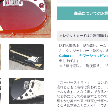
商品についてのお
クレジットカードはご利用頂け
防犯の関係上、現在弊社ホーム
ん。クレジットカード決済をご
Guitar」
、
「ヤフーショッピン
申し上げます。
※「銀行振込」「郵便振替」「
「スーパーストラト」、「コンポー
流れとともに名称は変われど、一
ャルを余すことなく出力できると
な姿勢によってのみ成すことので
華やかな舞台の裏で確実な仕事の
くなき欲求をことごとく叶えてき