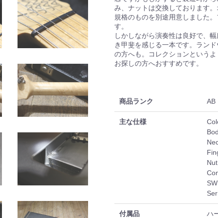
み、ナットは交換しております。
規格のものを別途用意しました。
す。
しかしながら演奏性は良好で、幅
き甲斐を感じる一本です。ランドウフ
の方へも。コレクションというよ
お探しの方へおすすめです。
商品ランク
AB
主な仕様
Col
Bo
Nec
Fin
Nut
Con
SW
Ser
付属品
ハ