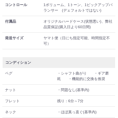
コントロール
1ボリューム、1トーン、1ピックアップバ
ランサー (デェフォルトではない)
付属品
オリジナルハードケース(状態悪い)、弊社
品質保証(購入日より60日間)
発送サイズ
ヤマト便（日にち指定可能、時間指定不
可）
コンディション
ペグ
・シャフト曲がり ・ギア磨
耗 ・機能的に交換を推奨
ナット
・問題なし(基準内)
フレット
残り：6分～7分
ネック
・ほぼ真っ直ぐ(基準内)