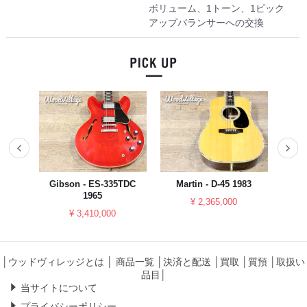
ボリューム、1トーン、1ピック
アップバランサーへの交換
023
Gibson - ES-335TDC
Martin - D-45 1983
YAM
1965
¥ 2,365,000
¥ 3,410,000
│
ウッドヴィレッジとは
│
商品一覧
│
決済と配送
│
買取
│
質預
│
取扱い
品目
│
当サイトについて
プライバシーポリシー