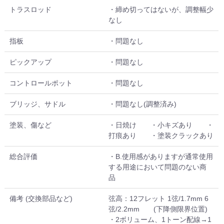
トラスロッド
・締め切ってはないが、調整幅少
なし
指板
・問題なし
ピックアップ
・問題なし
コントロールポット
・問題なし
ブリッジ、サドル
・問題なし(調整済み)
塗装、傷など
・日焼け ・小キズあり ・
打痕あり ・塗装クラックあり
総合評価
・B.使用感がありますが通常使用
する用途において問題のない商
品
備考 (交換部品など)
弦高：12フレット 1弦/1.7mm 6
弦/2.2mm (下降側限界位置)
・2ボリューム、1トーン配線→1