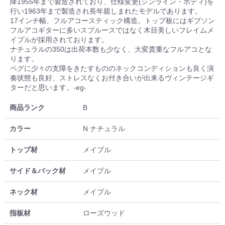
降1955年まで製造されており、仕様変更(シンライン・ボディ)を
行い1963年まで製造され長年親しまれたモデルであります。
17インチ幅、フルアコースティック構造。トップ板にはギブソン
フルアコギターに多いスプルースではなく木目美しいフレイムメ
イプルが採用されております。
ナチュラルの350は出荷本数も少なく、大変貴重なフルアコとな
ります。
ペグに少々の支障をきたすもののネックコンディションも良く演
奏状態も良好、ストレスなくお付き合いが出来るヴィンテージギ
ターだと思います。-eg-
商品ランク
B
カラー
N ナチュラル
トップ材
メイプル
サイド＆バック材
メイプル
ネック材
メイプル
指板材
ローズウッド