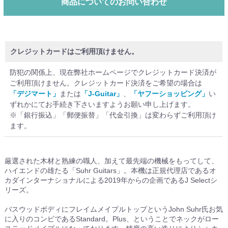
商品についてのお問い合わせ
クレジットカードはご利用頂けません。
防犯の関係上、現在弊社ホームページでクレジットカード決済が
ご利用頂けません。クレジットカード決済をご希望の場合は
「デジマート」
または
「J-Guitar」
、
「ヤフーショッピング」
い
ずれかにてお手続き下さいますようお願い申し上げます。
※「銀行振込」「郵便振替」「代金引換」は変わらずご利用頂け
ます。
厳選された木材と熟練の職人、加えて最先端の機械をもってして、
ハイエンドの雄たる「Suhr Guitars」。本機は正規代理店であるオ
カダインターナショナルによる2019年からの企画であるJ Selectシ
リーズ。
バスウッドボディにフレイムメイプルトップというJohn Suhr氏お気
に入りのコンビであるStandard。Plus、ということでネックがロー