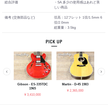
総合評価
・SA.多少の使用感はあれど美
しい商品
備考 (交換部品など)
弦高：12フレット 1弦/1.5mm 6
弦/2.0mm
総重量：3.5kg
023
Gibson - ES-335TDC
Martin - D-45 1983
YAM
1965
¥ 2,365,000
¥ 3,410,000