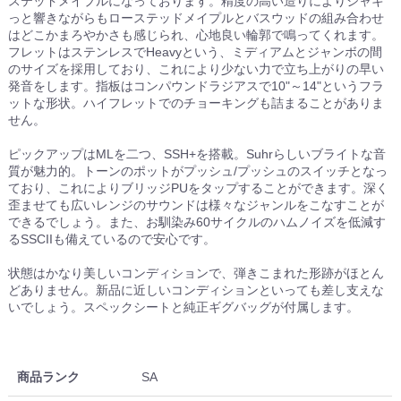
ステッドメイプルになっております。精度の高い造りによりシャキ
っと響きながらもローステッドメイプルとバスウッドの組み合わせ
はどこかまろやかさも感じられ、心地良い輪郭で鳴ってくれます。
フレットはステンレスでHeavyという、ミディアムとジャンボの間
のサイズを採用しており、これにより少ない力で立ち上がりの早い
発音をします。指板はコンパウンドラジアスで10"～14"というフラ
ットな形状。ハイフレットでのチョーキングも詰まることがありま
せん。
ピックアップはMLを二つ、SSH+を搭載。Suhrらしいブライトな音
質が魅力的。トーンのポットがプッシュ/プッシュのスイッチとなっ
ており、これによりブリッジPUをタップすることができます。深く
歪ませても広いレンジのサウンドは様々なジャンルをこなすことが
できるでしょう。また、お馴染み60サイクルのハムノイズを低減す
るSSCIIも備えているので安心です。
状態はかなり美しいコンディションで、弾きこまれた形跡がほとん
どありません。新品に近しいコンディションといっても差し支えな
いでしょう。スペックシートと純正ギグバッグが付属します。
商品ランク
SA