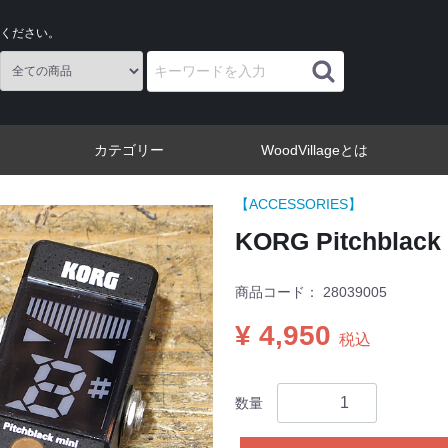
ください。
カテゴリー
WoodVillageとは
【ACCESSORIES】
KORG Pitchblack 
商品コード：
28039005
¥ 4,950
税込
数量