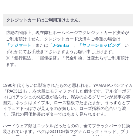
クレジットカードはご利用頂けません。
防犯の関係上、現在弊社ホームページでクレジットカード決済が
ご利用頂けません。クレジットカード決済をご希望の場合は
「デジマート」
または
「J-Guitar」
、
「ヤフーショッピング」
い
ずれかにてお手続き下さいますようお願い申し上げます。
※「銀行振込」「郵便振替」「代金引換」は変わらずご利用頂け
ます。
1990年代くらいに製造されたものと思われる。YAMAHA パシフィカ
「PAC312II」...を大胆にモディファイした個体です。アルダーボデ
ィにはアッシュの化粧板が貼られ、深みのあるグリーンが見事な雰
囲気。ネックはメイプル、ローズ指板でたまたまか、うっすらとフ
ィギュアドっぽさが見えるのが嬉しい。ローズ指板の色合いも濃
く、現代の同価格帯のギターではあまり見られません。
ハードウェア類はニッケルだったものの、全てブラックパーツに換
装されています。ペグはGOTOH製マグナムロックトラッド、ブリ