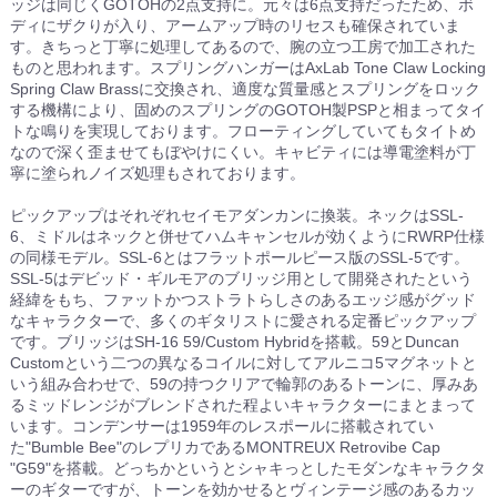
ッジは同じくGOTOHの2点支持に。元々は6点支持だったため、ボ
ディにザクりが入り、アームアップ時のリセスも確保されていま
す。きちっと丁寧に処理してあるので、腕の立つ工房で加工された
ものと思われます。スプリングハンガーはAxLab Tone Claw Locking
Spring Claw Brassに交換され、適度な質量感とスプリングをロック
する機構により、固めのスプリングのGOTOH製PSPと相まってタイ
トな鳴りを実現しております。フローティングしていてもタイトめ
なので深く歪ませてもぼやけにくい。キャビティには導電塗料が丁
寧に塗られノイズ処理もされております。
ピックアップはそれぞれセイモアダンカンに換装。ネックはSSL-
6、ミドルはネックと併せてハムキャンセルが効くようにRWRP仕様
の同様モデル。SSL-6とはフラットポールピース版のSSL-5です。
SSL-5はデビッド・ギルモアのブリッジ用として開発されたという
経緯をもち、ファットかつストラトらしさのあるエッジ感がグッド
なキャラクターで、多くのギタリストに愛される定番ピックアップ
です。ブリッジはSH-16 59/Custom Hybridを搭載。59とDuncan
Customという二つの異なるコイルに対してアルニコ5マグネットと
いう組み合わせで、59の持つクリアで輪郭のあるトーンに、厚みあ
るミッドレンジがブレンドされた程よいキャラクターにまとまって
います。コンデンサーは1959年のレスポールに搭載されてい
た"Bumble Bee"のレプリカであるMONTREUX Retrovibe Cap
"G59"を搭載。どっちかというとシャキっとしたモダンなキャラクタ
ーのギターですが、トーンを効かせるとヴィンテージ感のあるカッ