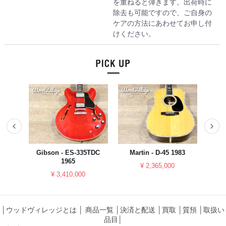
を重ねると弾きます。出荷時に
除去も可能ですので、ご自身の
ケアの方法にあわせてお申し付
けください。
023
Gibson - ES-335TDC
Martin - D-45 1983
YAM
1965
¥ 2,365,000
¥ 3,410,000
│
ウッドヴィレッジとは
│
商品一覧
│
決済と配送
│
買取
│
質預
│
取扱い
品目
│