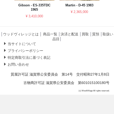
023
Gibson - ES-335TDC
Martin - D-45 1983
YAM
1965
¥ 2,365,000
¥ 3,410,000
│
ウッドヴィレッジとは
│
商品一覧
│
決済と配送
│
買取
│
質預
│
取扱い
品目
│
当サイトについて
プライバシーポリシー
特定商取引法に基づく表記
お問い合わせ
質屋許可証 滋賀県公安委員会 第14号 交付昭和27年1月8日
古物商許可証 滋賀県公安委員会 第601015100180号
(c) WoodVillage All rights reserved.