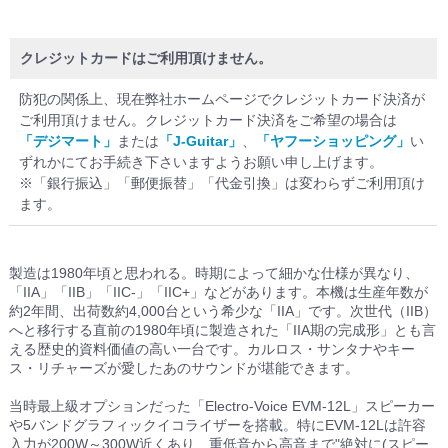
クレジットカードはご利用頂けません。
防犯の関係上、現在弊社ホームページでクレジットカード決済が
ご利用頂けません。クレジットカード決済をご希望の場合は
「デジマート」
または
「J-Guitar」
、
「ヤフーショッピング」
い
ずれかにてお手続き下さいますようお願い申し上げます。
※「銀行振込」「郵便振替」「代金引換」は変わらずご利用頂け
ます。
製造は1980年頃と思われる。時期によって細かな仕様が異なり、
「IIA」「IIB」「IIC-」「IIC+」などがあります。本機は生産年数が
約2年間、出荷数約4,000台という希少な「IIA」です。次世代（IIB）
へと移行する直前の1980年頃に製造された「IIA期の完成形」とも言
える歴史的資料価値の高い一台です。カルロス・サンタナやキー
ス・リチャーズが愛したあのサウンドが堪能できます。
当時最上級オプションだった「Electro-Voice EVM-12L」スピーカー
や5バンドグラフィックイコライザーを搭載。特にEVM-12Lは許容
入力が200W～300W近くあり、重低音から高音まで"絶対に(スピー