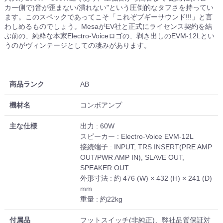
カー側で)音が歪まない/潰れない"という圧倒的なタフさを持ってい
ます。このスペックであってこそ「これぞブギーサウンド!!!」と言
わしめるものでしょう。MesaがEV社と正式にライセンス契約を結
ぶ前の、純粋な本家Electro-Voiceロゴの、剥き出しのEVM-12Lとい
うのがヴィンテージとしての凄みがあります。
商品ランク
AB
機材名
コンボアンプ
主な仕様
出力 : 60W
スピーカー : Electro-Voice EVM-12L
接続端子 : INPUT, TRS INSERT(PRE AMP
OUT/PWR AMP IN), SLAVE OUT,
SPEAKER OUT
外形寸法 : 約 476 (W) × 432 (H) × 241 (D)
mm
重量 : 約22kg
付属品
フットスイッチ(非純正)、弊社品質保証対