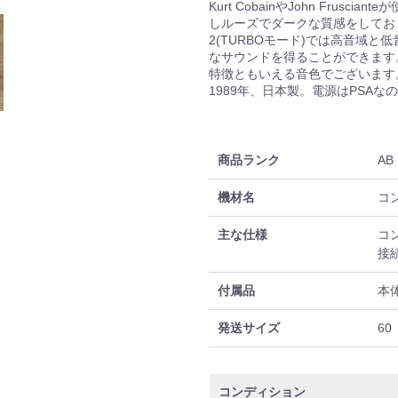
Kurt CobainやJohn Frusc
しルーズでダークな質感をしてお
2(TURBOモード)では高音域
なサウンドを得ることができます
特徴ともいえる音色でございます
1989年、日本製。電源はPSA
商品ランク
AB
機材名
コ
主な仕様
コン
接続
付属品
本
発送サイズ
60
コンディション