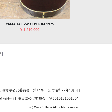
Martin D-18 1958
Fender C/S - Roas
C
¥ 1,210,000
¥ 
目
│
 滋賀県公安委員会 第14号 交付昭和27年1月8日
物商許可証 滋賀県公安委員会 第601015100180号
(c) WoodVillage All rights reserved.