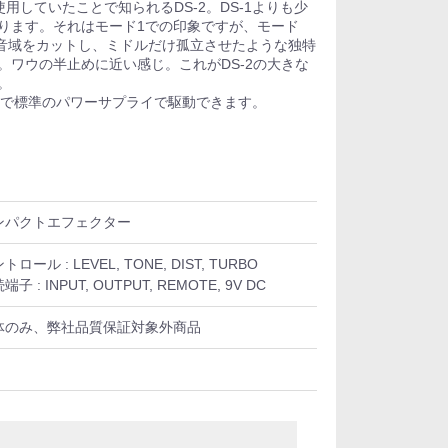
ianteが使用していたことで知られるDS-2。DS-1よりも少
ります。それはモード1での印象ですが、モード
と低音域をカットし、ミドルだけ孤立させたような独特
。ワウの半止めに近い感じ。これがDS-2の大きな
。
なので標準のパワーサプライで駆動できます。
ンパクトエフェクター
トロール : LEVEL, TONE, DIST, TURBO
端子 : INPUT, OUTPUT, REMOTE, 9V DC
体のみ、弊社品質保証対象外商品