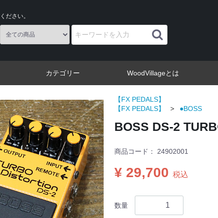
ください。
カテゴリー
WoodVillageとは
【FX PEDALS】
【FX PEDALS】
●BOSS
BOSS DS-2 TURBO
商品コード：
24902001
¥ 29,700
税込
数量