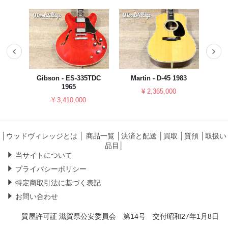
023
Gibson - ES-335TDC
Martin - D-45 1983
YAM
1965
¥ 2,365,000
¥ 3,410,000
│
ウッドヴィレッジとは
│
商品一覧
│
決済と配送
│
買取
│
質預
│
取扱い
品目
│
当サイトについて
プライバシーポリシー
特定商取引法に基づく表記
お問い合わせ
質屋許可証 滋賀県公安委員会 第14号 交付昭和27年1月8日