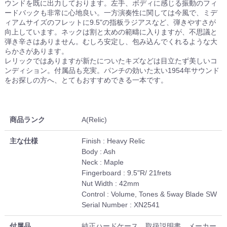
ウンドを既に出力しております。左手、ボディに感じる振動のフィ
ードバックも非常に心地良い。一方演奏性に関しては今風で、ミデ
ィアムサイズのフレットに9.5"の指板ラジアスなど、弾きやすさが
向上しています。ネックは割と太めの範疇に入りますが、不思議と
弾き辛さはありません。むしろ安定し、包み込んでくれるような大
らかさがあります。
レリックではありますが新たについたキズなどは目立たず美しいコ
ンディション。付属品も充実。パンチの効いた太い1954年サウンド
をお探しの方へ、とてもおすすめできる一本です。
商品ランク
A(Relic)
主な仕様
Finish : Heavy Relic
Body : Ash
Neck : Maple
Fingerboard : 9.5"R/ 21frets
Nut Width : 42mm
Control : Volume, Tones & 5way Blade SW
Serial Number : XN2541
付属品
純正ハードケース、取扱説明書、メーカー