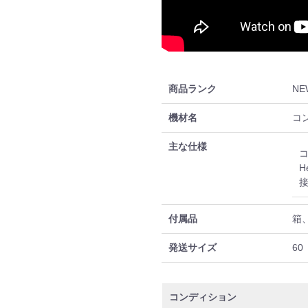
商品ランク
NE
機材名
コ
主な仕様
コ
H
接
付属品
箱
発送サイズ
60
コンディション