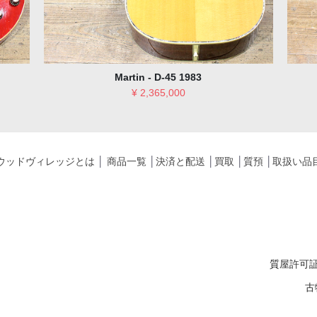
YAMAHA L-52 CUSTOM 1975
¥ 1,210,000
ウッドヴィレッジとは
│
商品一覧
│
決済と配送
│
買取
│
質預
│
取扱い品
質屋許可証
古