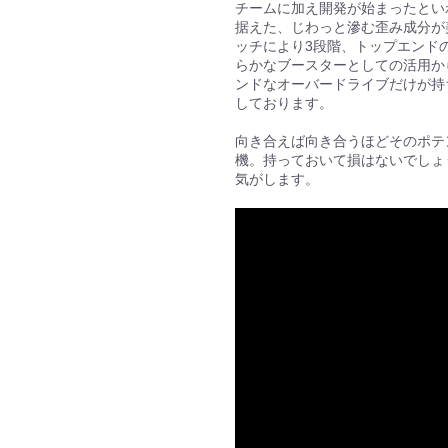
チームに加え開発が始まったとい
据えた、じわっと滲む歪み成分が美
ッチにより3段階、トップエンド
らかなブースターとしての活用か
ンドなオーバードライブだけが持
しております。
向き合えば向き合うほどそのポテ
機。持っておいて損はないでしょ
気がします。