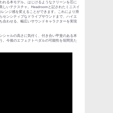
われる本モデル。はじけるようなクリーンを芯に
しいテクスチャ。Headroomと記されたミニスイ
のレンジ感を変えることができます。これにより滑
らセンシティブなドライブサウンドまで、ハイエ
ち合わせる、幅広いサウンドキャラクターを実現
ンシャルの高さに気付く、付き合い甲斐のある本
う。今後のエフェクトペダルの可能性を垣間見た