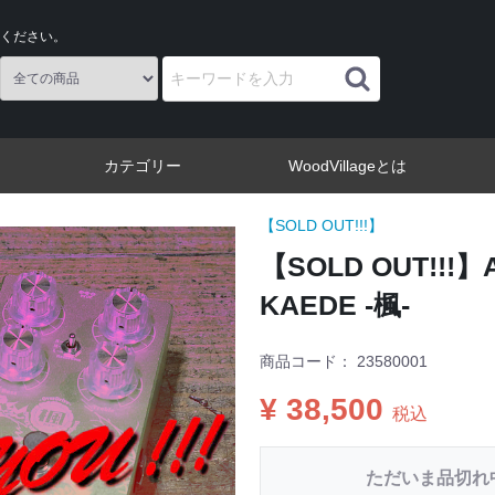
ください。
カテゴリー
WoodVillageとは
【SOLD OUT!!!】
【SOLD OUT!!!】Al
KAEDE -楓-
商品コード：
23580001
¥ 38,500
税込
ただいま品切れ