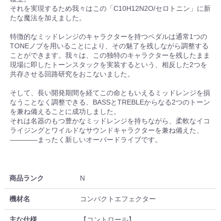
それを実現するため我々はこの「C10H12N2O/セロトニン」に新
たな魔法を加えました。
特徴的なミッドレンジのキャラクターを持つペダルは通常1つの
TONEノブを用いることにより、その魅了を残しながら調整する
ことができます。我々は、この独特のキャラクターを残したまま
現場に即したトーンスタックを実装するという、相反した2つを
共存させる回路研究をおこないました。
そして、長い開発期間を経てこの命ともいえるミッドレンジを損
なうことなく調整できる、BASSとTREBLEからなる2つのトーン
を兼ね備えることに成功しました。
それは名器のもつ豊かなミッドレンジを持ちながら、柔軟なイコ
ライジングとワイルドなサウンドキャラクターを兼ね備えた、
————まったく新しいオーバードライブです。
商品ランク
N
機材名
コンパクトエフェクター
主な仕様
【コントロール】