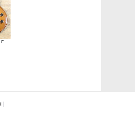
l"
目
│