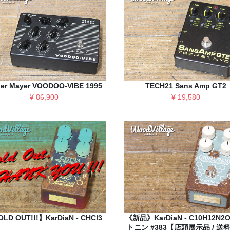
er Mayer VOODOO-VIBE 1995
TECH21 Sans Amp GT2
¥ 86,900
¥ 19,580
LD OUT!!!】KarDiaN - CHCl3
《新品》KarDiaN - C10H12N2
トニン #383【店頭展示品 / 送