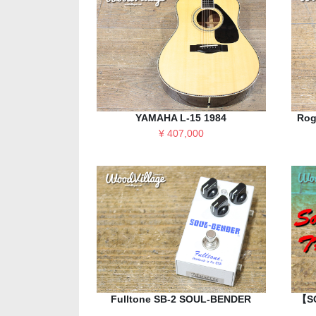
YAMAHA L-15 1984
Rog
¥ 407,000
Fulltone SB-2 SOUL-BENDER
【SO