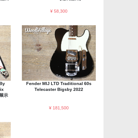
¥ 58,300
By
Fender MIJ LTD Traditional 60s
ix
Telecaster Bigsby 2022
店頭展示
¥ 181,500