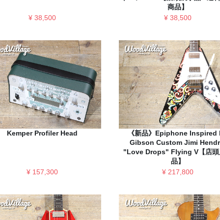
商品】
¥ 38,500
¥ 38,500
Kemper Profiler Head
《新品》Epiphone Inspired 
Gibson Custom Jimi Hendr
"Love Drops" Flying V【
品】
¥ 157,300
¥ 217,800