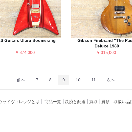
S Guitars Uluru Boomerang
Gibson Firebrand "The Pau
Deluxe 1980
¥ 374,000
¥ 315,000
前へ
7
8
9
10
11
次へ
ウッドヴィレッジとは
│
商品一覧
│
決済と配送
│
買取
│
質預
│
取扱い品