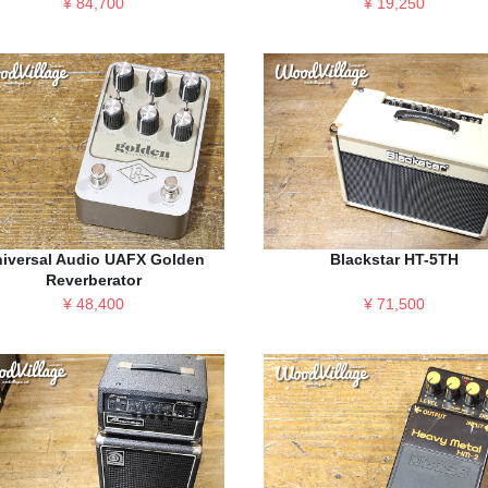
¥ 84,700
¥ 19,250
iversal Audio UAFX Golden
Blackstar HT-5TH
Reverberator
¥ 48,400
¥ 71,500