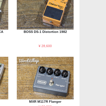
CA
BOSS DS-1 Distortion 1982
¥ 28,600
MXR M117R Flanger