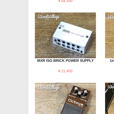
¥ 58,300
MXR ISO-BRICK POWER SUPPLY
Un
¥ 21,450