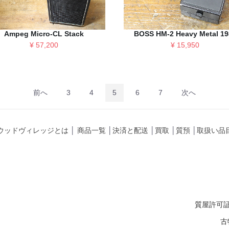
Ampeg Micro-CL Stack
BOSS HM-2 Heavy Metal 19
¥ 57,200
¥ 15,950
前へ
3
4
5
6
7
次へ
ウッドヴィレッジとは
│
商品一覧
│
決済と配送
│
買取
│
質預
│
取扱い品
質屋許可証
古