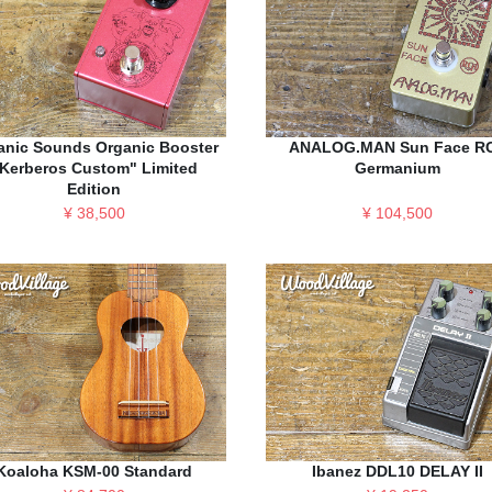
anic Sounds Organic Booster
ANALOG.MAN Sun Face R
Kerberos Custom" Limited
Germanium
Edition
¥ 38,500
¥ 104,500
Koaloha KSM-00 Standard
Ibanez DDL10 DELAY II